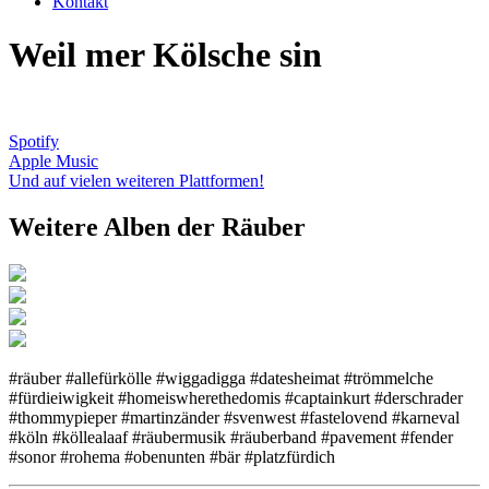
Kontakt
Weil mer Kölsche sin
Spotify
Apple Music
Und auf vielen weiteren Plattformen!
Weitere Alben der Räuber
#räuber #allefürkölle #wiggadigga #datesheimat #trömmelche
#fürdieiwigkeit #homeiswherethedomis #captainkurt #derschrader
#thommypieper #martinzänder #svenwest #fastelovend #karneval
#köln #köllealaaf #räubermusik #räuberband #pavement #fender
#sonor #rohema #obenunten #bär #platzfürdich