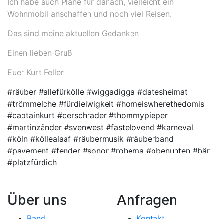
Ich habe auch Pläne für danach, vielleicht ein
Wohnmobil anschaffen und noch viel Reisen.
Das sind meine aktuellen Gedanken
Einen lieben Gruß
Euer Kurt Feller
#räuber #allefürkölle #wiggadigga #datesheimat
#trömmelche #fürdieiwigkeit #homeiswherethedomis
#captainkurt #derschrader #thommypieper
#martinzänder #svenwest #fastelovend #karneval
#köln #köllealaaf #räubermusik #räuberband
#pavement #fender #sonor #rohema #obenunten #bär
#platzfürdich
Über uns
Anfragen
Band
Kontakt