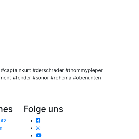
s #captainkurt #derschrader #thommypieper
vement #fender #sonor #rohema #obenunten
hes
Folge uns
utz
m