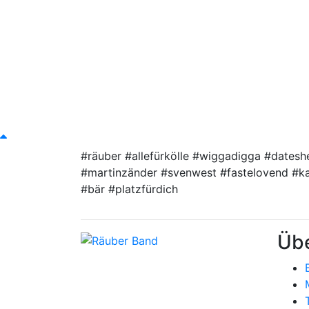
#räuber #allefürkölle #wiggadigga #dates
#martinzänder #svenwest #fastelovend #k
#bär #platzfürdich
Übe