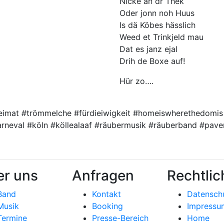
Nicke an dr Thek
Oder jonn noh Huus
Is dä Köbes hässlich
Weed et Trinkjeld mau
Dat es janz ejal
Drih de Boxe auf!
Hür zo….
heimat #trömmelche #fürdieiwigkeit #homeiswherethedomi
arneval #köln #köllealaaf #räubermusik #räuberband #pa
r uns
Anfragen
Rechtlic
Band
Kontakt
Datensch
Musik
Booking
Impressu
Termine
Presse-Bereich
Home